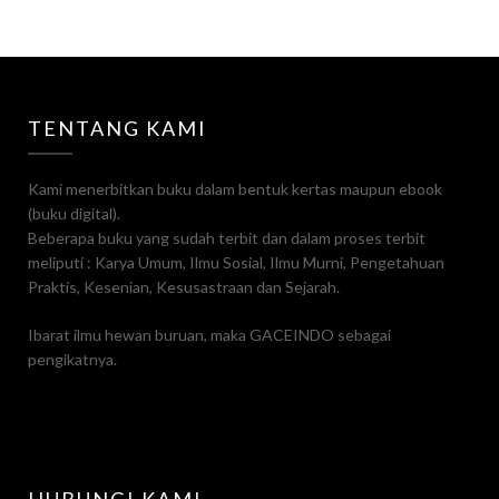
TENTANG KAMI
Kami menerbitkan buku dalam bentuk kertas maupun ebook
(buku digital).
Beberapa buku yang sudah terbit dan dalam proses terbit
meliputi : Karya Umum, Ilmu Sosial, Ilmu Murni, Pengetahuan
Praktis, Kesenian, Kesusastraan dan Sejarah.
Ibarat ilmu hewan buruan, maka GACEINDO sebagai
pengikatnya.
HUBUNGI KAMI