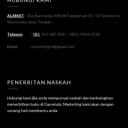
ALAMAT
:
Rya Banyumas KM 06 Campursari 01 / 01 Selomerto
Wonosobo Jawa Tengah.
Telepon
:
081
-353-085-836 / 0852-9356-3118.
Email
:
penerbitgcd@gmail.com
PENERBITAN NASKAH
Hubungi kami jika anda mempunyai naskah dan berkeinginan
menerbitkan buku di Gaceindo, Marketing kami akan dengan
senang hati membantu anda