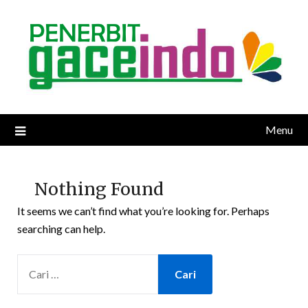
Skip
to
content
Menu
Nothing Found
It seems we can’t find what you’re looking for. Perhaps
searching can help.
CARI
UNTUK: