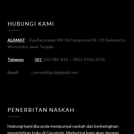
HUBUNGI KAMI
ALAMAT
:
Rya Banyumas KM 06 Campursari 01 / 01 Selomerto
Wonosobo Jawa Tengah.
Telepon
:
081
-353-085-836 / 0852-9356-3118.
Email
:
penerbitgcd@gmail.com
PENERBITAN NASKAH
Hubungi kami jika anda mempunyai naskah dan berkeinginan
menerbitkan buku di Gaceindo, Marketing kami akan dengan