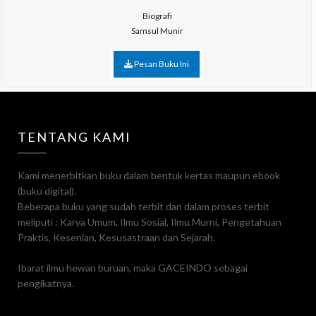
Biografi
Samsul Munir
Pesan Buku Ini
TENTANG KAMI
Kami menerbitkan buku dalam bentuk kertas maupun ebook
(buku digital).
Beberapa buku yang sudah terbit dan dalam proses terbit
meliputi : Karya Umum, Ilmu Sosial, Ilmu Murni, Pengetahuan
Praktis, Kesenian, Kesusastraan dan Sejarah.
Ibarat ilmu hewan buruan, maka GACEINDO sebagai
pengikatnya.