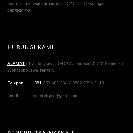
Ibarat ilmu hewan buruan, maka GACEINDO sebagai
pengikatnya.
HUBUNGI KAMI
ALAMAT
:
Rya Banyumas KM 06 Campursari 01 / 01 Selomerto
Wonosobo Jawa Tengah.
Telepon
:
081
-353-085-836 / 0852-9356-3118.
Email
:
penerbitgcd@gmail.com
PENERBITAN NASKAH