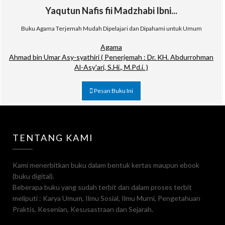
Yaqutun Nafis fii Madzhabi Ibni...
Buku Agama Terjemah Mudah Dipelajari dan Dipahami untuk Umum
Agama
Ahmad bin Umar Asy-syathiri ( Penerjemah : Dr. KH. Abdurrohman
Al-Asy'ari, S.Hi., M.Pd.i. )
Pesan Buku Ini
TENTANG KAMI
Kami menerbitkan buku dalam bentuk kertas maupun ebook
(buku digital).
Beberapa buku yang sudah terbit dan dalam proses terbit
meliputi : Karya Umum, Ilmu Sosial, Ilmu Murni, Pengetahuan
Praktis, Kesenian, Kesusastraan dan Sejarah.